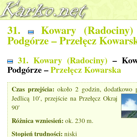
31.
Kowary (Radociny)
Podgórze –
Przełęcz Kowars
31. Kowary (Radociny)
– Kowa
Podgórze –
Przełęcz Kowarska
Czas przejścia:
około 2 godzin, dodatkowo
Jedlicą 10′, przejście na Przełęcz Okraj
90′
Różnica wzniesień:
ok. 230 m.
Stopień trudności:
niski