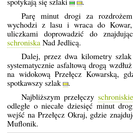
spotykają się szlaki
.
Parę minut drogi za rozdrożem
wychodzi z lasu i wraca do Kowar,
uliczkami doprowadzić do znajduj
schroniska
Nad Jedlicą.
Dalej, przez dwa kilometry szlak
systematycznie asfaltową drogą wzdłu
na widokową Przełęcz Kowarską, gdz
spotkawszy szlak
.
Najbliższym przełęczy
schroniski
odległe o niecałe dziesięć minut dro
wejść na Przełęcz Okraj, gdzie znajdu
Muflonik.