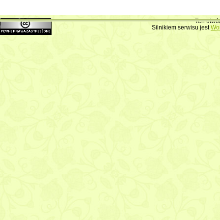
Dodaj swój komentarz
Ten utwó
Silnikiem serwisu jest
Wo
Imię lub pseudoni
E-mail (nigdy nie j
Adres WWW