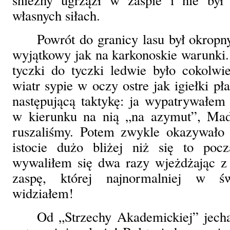
własnych siłach.
Powrót do granicy lasu był okropn
wyjątkowy jak na karkonoskie warunki. 
tyczki do tyczki ledwie było cokolwi
wiatr sypie w oczy ostre jak igiełki pł
następującą taktykę: ja wypatrywałem 
w kierunku na nią „na azymut”, Mad
ruszaliśmy. Potem zwykle okazywało s
istocie dużo bliżej niż się to poc
wywaliłem się dwa razy wjeżdżając 
zaspę, której najnormalniej w ś
widziałem!
Od „Strzechy Akademickiej” jechał