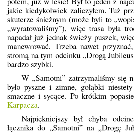
potem, już w lesie! Był to jeden z naj
jakie kiedykolwiek zaliczyłem. Tuż prz
skuterze śnieżnym (może byli to „wopiś
„wyratowaliśmy”), więc trasa była tr
napadał już jednak świeży puszek, wię
manewrować. Trzeba nawet przyznać,
stromą na tym odcinku „Drogą Jubileus
bardzo szybki.
W „Samotni” zatrzymaliśmy się na
było pyszne i zimne, gołąbki niestety
smaczne i sycące. Po krótkim popasie
Karpacza
.
Najpiękniejszy był chyba odci
łącznika do „Samotni” na „Drogę Jub