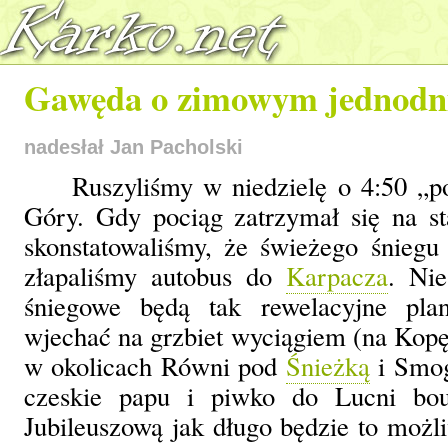
Gawęda o zimowym jednodn
nadesłał Jan Pacholski
Ruszyliśmy w niedzielę o 4:50 „p
Góry. Gdy pociąg zatrzymał się na st
skonstatowaliśmy, że świeżego śniegu 
złapaliśmy autobus do
Karpacza
. Ni
śniegowe będą tak rewelacyjne pla
wjechać na grzbiet wyciągiem (na Kopę)
w okolicach Równi pod
Śnieżką
i Smog
czeskie papu i piwko do Lucni bo
Jubileuszową jak długo będzie to możli