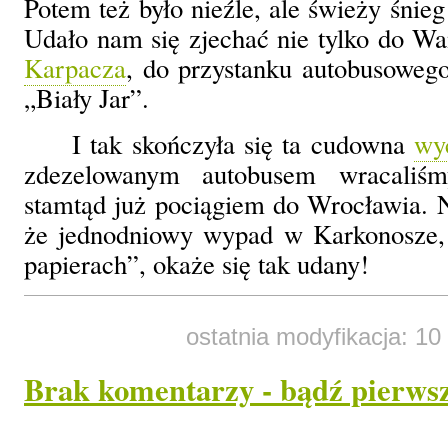
Potem też było nieźle, ale świeży śnieg 
Udało nam się zjechać nie tylko do Wan
Karpacza
, do przystanku autobusowe
„Biały Jar”.
I tak skończyła się ta cudowna
wy
zdezelowanym autobusem wracaliśm
stamtąd już pociągiem do Wrocławia. N
że jednodniowy wypad w Karkonosze, 
papierach”, okaże się tak udany!
ostatnia modyfikacja: 10
Brak komentarzy - bądź pierws