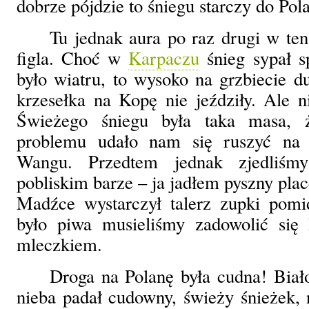
dobrze pójdzie to śniegu starczy do Pol
Tu jednak aura po raz drugi w te
figla. Choć w
Karpaczu
śnieg sypał s
było wiatru, to wysoko na grzbiecie d
krzesełka na Kopę nie jeździły. Ale 
Świeżego śniegu była taka masa, 
problemu udało nam się ruszyć na
Wangu. Przedtem jednak zjedliśm
pobliskim barze – ja jadłem pyszny pla
Madźce wystarczył talerz zupki pomi
było piwa musieliśmy zadowolić się
mleczkiem.
Droga na Polanę była cudna! Biał
nieba padał cudowny, świeży śnieżek, 