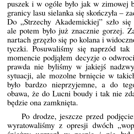
puszek i w ogóle było jak w zimowej b
granicy lasu sielanka się skończyła – z
Do „Strzechy Akademickiej” szło się 
ale potem było już znacznie gorzej. 
nartach grzęzło się po kolana i widoczn
tyczki. Posuwaliśmy się naprzód ta
momencie podjąłem decyzje o odwrocie
prawda nie byliśmy w jakiejś nadzwyc
sytuacji, ale mozolne brnięcie w taki
było bardzo nieprzyjemne, a do tego
obawa, że do Lucni boudy i tak nie zd
będzie ona zamknięta.
Po drodze, jeszcze przed podjęci
wyratowaliśmy z opresji dwóch „wop
śnieżny ugrzązł w zaspie i nie był