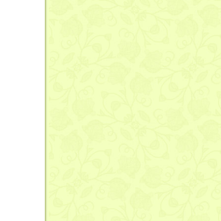
Okolice Szrenicy
Okolice wodospadów Szklarki i Kamieńczyka