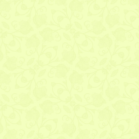
E-mail (nigdy nie j
Adres WWW