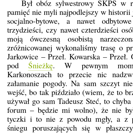
Był obóz sylwestrowy SKPS w r
pamięć nie myli najpodlejszy w historii
socjalno-bytowe, a nawet odbyto
trzydzieści, czy nawet czterdzieści os
moją ówczesną osobistą narzeczon
zróżnicowanej wykonaliśmy trasę o pr
Jarkowice – Przeł. Kowarska – Przeł. O
pod
Śnieżkę
. W pewnym momen
Karkonoszach to przecie nic nadzw
załamanie pogody. Na sam szczyt ni
wejść, bo tak piździało (wiem, że to br
używał go sam Tadeusz Steć, to chyba
forum – będzie mi wolno), że nie by
tyczki i to nie z powodu mgły, a z 
śniegu poruszających się w płaszczy