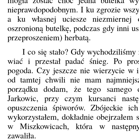
nieprawdopodobnym. I ku zgrozie wszy
a ku własnej uciesze niezmiernej 
oszronioną butelkę, podczas gdy inni us
przeproszeniem) herbatą.
I co się stało? Gdy wychodziliśmy
wiać i przestał padać śnieg. Po pros
pogoda. Czy jeszcze nie wierzycie w i
od tamtej chwili nie mam najmniejs
porządku dodam, że tego samego d
Jarkowic, przy czym kursanci nast
opuszczenia śpiworów. Zbójeckie ic
wykorzystałem, dokładnie obejrzałem 
w Miszkowicach, która w następn
zawaliła.