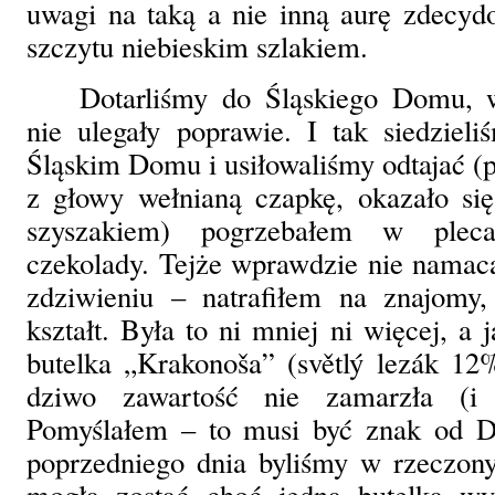
uwagi na taką a nie inną aurę zdecyd
szczytu niebieskim szlakiem.
Dotarliśmy do Śląskiego Domu, 
nie ulegały poprawie. I tak siedzie
Śląskim Domu i usiłowaliśmy odtajać (p
z głowy wełnianą czapkę, okazało si
szyszakiem) pogrzebałem w plec
czekolady. Tejże wprawdzie nie namac
zdziwieniu – natrafiłem na znajomy,
kształt. Była to ni mniej ni więcej, a
butelka „Krakonoša” (světlý lezák 12
dziwo zawartość nie zamarzła (i 
Pomyślałem – to musi być znak od 
poprzedniego dnia byliśmy w rzeczony
mogła zostać choć jedna butelka w