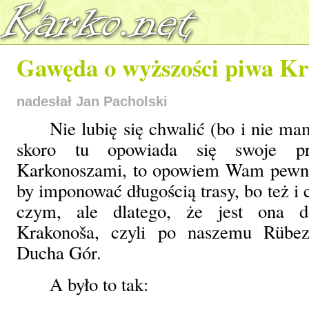
Gawęda o wyższości piwa K
nadesłał Jan Pacholski
Nie lubię się chwalić (bo i nie ma
skoro tu opowiada się swoje p
Karkonoszami, to opowiem Wam pewną
by imponować długością trasy, bo też i 
czym, ale dlatego, że jest ona d
Krakonoša, czyli po naszemu Rübe
Ducha Gór.
A było to tak: