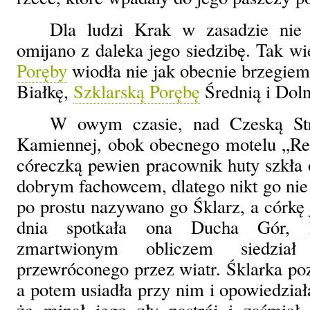
Dla ludzi Krak w zasadzie nie 
omijano z daleka jego siedzibę. Tak w
Poręby
wiodła nie jak obecnie brzegiem
Białkę,
Szklarską Porębę
Średnią i Doln
W owym czasie, nad Czeską Str
Kamiennej, obok obecnego motelu „Rel
córeczką pewien pracownik huty szkła 
dobrym fachowcem, dlatego nikt go nie 
po prostu nazywano go Śklarz, a córkę 
dnia spotkała ona Ducha Gór, 
zmartwionym obliczem siedzi
przewróconego przez wiatr. Śklarka poz
a potem usiadła przy nim i opowiedział
że minął jego zły nastrój i zaśmiał 