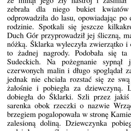
zebrała dla niego bukiet kwiatów
odprowadziła do lasu, opowiadając po d
rodzinie. Spotkali się jeszcze kilkakr
Duch Gór przyprowadził jej śliczną, m
nóżką. Śklarka wyleczyła zwierzątko i 
to żadnej nagrody. Podobała się t
Sudeckich. Na pożegnanie sypnął 
czerwonych malin i długo spoglądał z
jednak nie chciała rozstać się ze sw
żałośnie i pobiegła za dziewczyną. L
dobiegła do Śklarki. Szli przez jaki
sarenka obok rzeczki o nazwie Wrzą
brzegiem pogalopowała w stronę Kamien
zalesioną doliną. Dziewczynka pobi