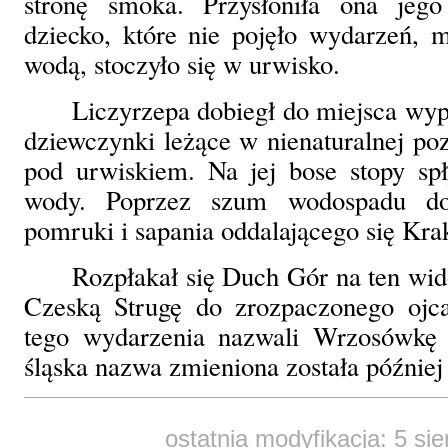
stronę smoka. Przysłoniła ona jego
dziecko, które nie pojęło wydarzeń, 
wodą, stoczyło się w urwisko.
Liczyrzepa dobiegł do miejsca wyp
dziewczynki leżące w nienaturalnej poz
pod urwiskiem. Na jej bose stopy sp
wody. Poprzez szum wodospadu doc
pomruki i sapania oddalającego się Kra
Rozpłakał się Duch Gór na ten wid
Czeską Strugę do zrozpaczonego ojc
tego wydarzenia nazwali Wrzosówkę 
śląska nazwa zmieniona została później
ostatnia modyfikacja: 5 si