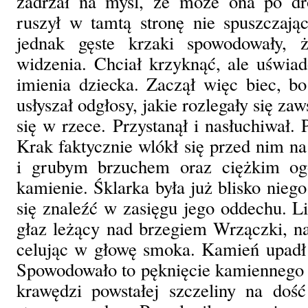
zadrżał na myśl, że może ona po dr
ruszył w tamtą stronę nie spuszczają
jednak gęste krzaki spowodowały, ż
widzenia. Chciał krzyknąć, ale uświad
imienia dziecka. Zaczął więc biec, b
usłyszał odgłosy, jakie rozlegały się z
się w rzece. Przystanął i nasłuchiwał. P
Krak faktycznie wlókł się przed nim na
i grubym brzuchem oraz ciężkim ogo
kamienie. Śklarka była już blisko nieg
się znaleźć w zasięgu jego oddechu. Li
głaz leżący nad brzegiem Wrzączki, na
celując w głowę smoka. Kamień upadł
Spowodowało to pęknięcie kamiennego d
krawędzi powstałej szczeliny na doś