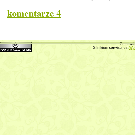
komentarze 4
monis napisał(a):
13 września 2006
ładnieee
Ten utwó
Silnikiem serwisu jest
Wo
paulinka
napisał(a):
15 marca 2007
czy to dzialo sie naprawde???????
legenda jest dosc zkąplikowana!!!!!!!!!!!
pauhum napisał(a):
28 październik
super… :)
Anonim napisał(a):
26 stycznia 200
beznadzieja