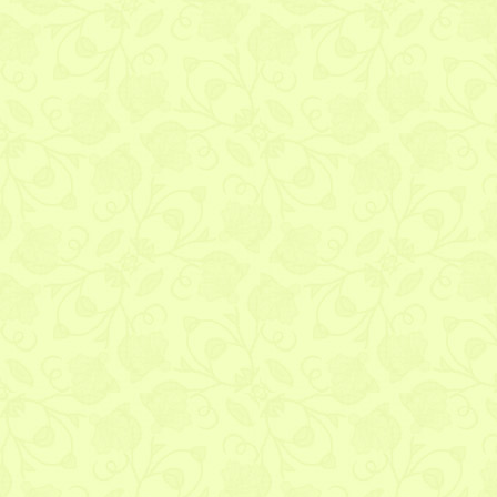
Dodaj swój komentarz
Imię lub pseudoni
E-mail (nigdy nie j
Adres WWW