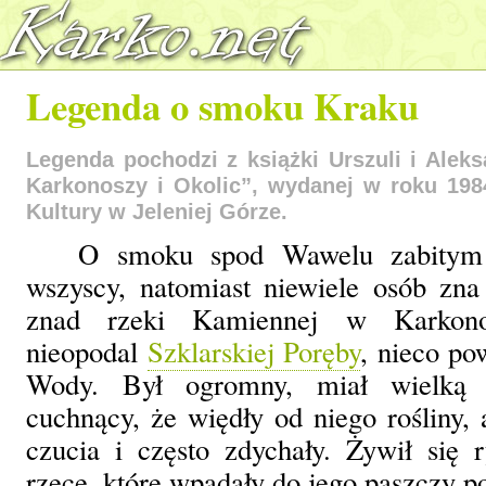
Legenda o smoku Kraku
Legenda pochodzi z książki Urszuli i Ale
Karkonoszy i Okolic”, wydanej w roku 19
Kultury w Jeleniej Górze.
O smoku spod Wawelu zabitym
wszyscy, natomiast niewiele osób zna
znad rzeki Kamiennej w Karkono
nieopodal
Szklarskiej Poręby
, nieco po
Wody. Był ogromny, miał wielką 
cuchnący, że więdły od niego rośliny, 
czucia i często zdychały. Żywił się
rzece, które wpadały do jego paszczy p