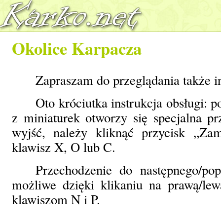
Okolice Karpacza
Zapraszam do przeglądania także 
Oto króciutka instrukcja obsługi: p
z miniaturek otworzy się specjalna pr
wyjść, należy kliknąć przycisk „Zam
klawisz X, O lub C.
Przechodzenie do następnego/po
możliwe dzięki klikaniu na prawą/l
klawiszom N i P.