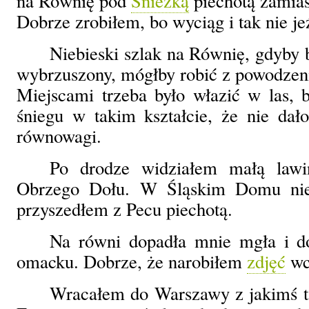
na Równię pod
Śnieżką
piechotą zamia
Dobrze zrobiłem, bo wyciąg i tak nie jeź
Niebieski szlak na Równię, gdyby 
wybrzuszony, mógłby robić z powodzen
Miejscami trzeba było włazić w las, b
śniegu w takim kształcie, że nie dał
równowagi.
Po drodze widziałem małą lawin
Obrzego Dołu. W Śląskim Domu nie 
przyszedłem z Pecu piechotą.
Na równi dopadła mnie mgła i d
omacku. Dobrze, że narobiłem
zdjęć
wc
Wracałem do Warszawy z jakimś t