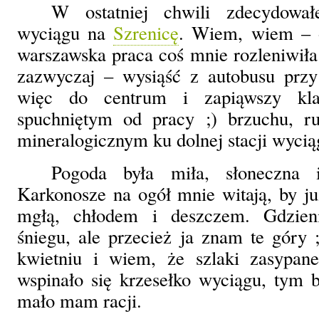
W ostatniej chwili zdecydował
wyciągu na
Szrenicę
. Wiem, wiem – o
warszawska praca coś mnie rozleniwiła 
zazwyczaj – wysiąść z autobusu przy
więc do centrum i zapiąwszy kl
spuchniętym od pracy ;) brzuchu, 
mineralogicznym ku dolnej stacji wycią
Pogoda była miła, słoneczna i
Karkonosze na ogół mnie witają, by ju
mgłą, chłodem i deszczem. Gdzienie
śniegu, ale przecież ja znam te góry
kwietniu i wiem, że szlaki zasypan
wspinało się krzesełko wyciągu, tym b
mało mam racji.