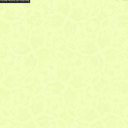
Imię lub pseudoni
E-mail (nigdy nie j
Adres WWW