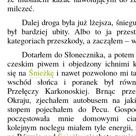
milczeć.
Dalej droga była już lżejsza, śnieg
był bardziej ubity. Albo to ja prze
kategoriach przeszkody, a zacząłem – 
Dotarłem do Słonecznika, a potem
czeskim piwem i objedzony ichnimi 
się na
Śnieżkę
i nawet pozwolono mi t
wschód słońca i poranek był równ
Przełęczy Karkonoskiej. Brnąc prz
Okraju, zjechałem autobusem na jaki
stopem pojechałem do Pecu. Gospo
poczęstowała mnie domowymi cia
kolejnym noclegu miałem tyle energii,