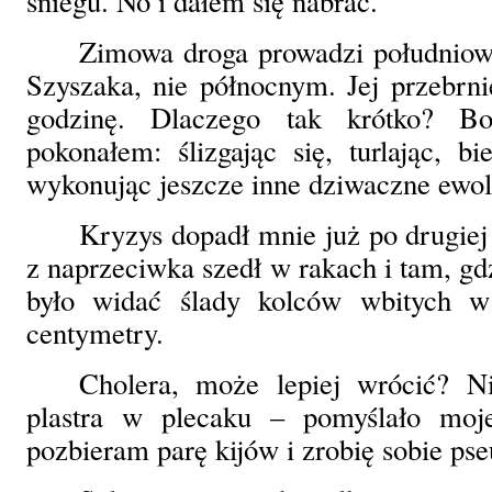
śniegu. No i dałem się nabrać.
Zimowa droga prowadzi południo
Szyszaka, nie północnym. Jej przebrni
godzinę. Dlaczego tak krótko? B
pokonałem: ślizgając się, turlając, 
wykonując jeszcze inne dziwaczne ewol
Kryzys dopadł mnie już po drugiej
z naprzeciwka szedł w rakach i tam, gd
było widać ślady kolców wbitych 
centymetry.
Cholera, może lepiej wrócić? 
plastra w plecaku – pomyślało mo
pozbieram parę kijów i zrobię sobie pse