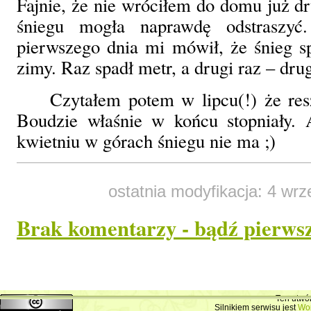
Fajnie, że nie wróciłem do domu już dr
śniegu mogła naprawdę odstraszyć
pierwszego dnia mi mówił, że śnieg sp
zimy. Raz spadł metr, a drugi raz – drug
Czytałem potem w lipcu(!) że res
Boudzie właśnie w końcu stopniały.
kwietniu w górach śniegu nie ma ;)
ostatnia modyfikacja: 4 wrz
Brak komentarzy - bądź pierws
Dodaj swój komentarz
Ten utwó
Silnikiem serwisu jest
Wo