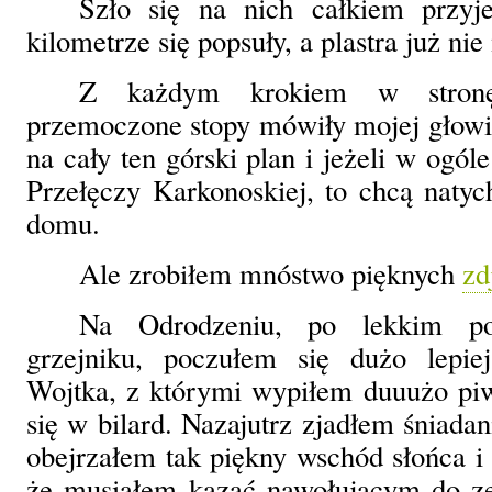
Szło się na nich całkiem przyj
kilometrze się popsuły, a plastra już ni
Z każdym krokiem w stronę
przemoczone stopy mówiły mojej głowi
na cały ten górski plan i jeżeli w ogól
Przełęczy Karkonoskiej, to chcą naty
domu.
Ale zrobiłem mnóstwo pięknych
zd
Na Odrodzeniu, po lekkim po
grzejniku, poczułem się dużo lepie
Wojtka, z którymi wypiłem duuużo piw
się w bilard. Nazajutrz zjadłem śniadan
obejrzałem tak piękny wschód słońca i 
że musiałem kazać nawołującym do ze