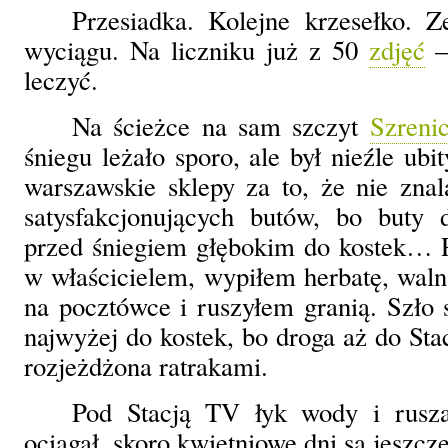
Przesiadka. Kolejne krzesełko. Z
wyciągu. Na liczniku już z 50
zdjęć
–
leczyć.
Na ścieżce na sam szczyt
Szreni
śniegu leżało sporo, ale był nieźle ubi
warszawskie sklepy za to, że nie zna
satysfakcjonujących butów, bo buty d
przed śniegiem głębokim do kostek…
w właścicielem, wypiłem herbatę, walną
na pocztówce i ruszyłem granią. Szło s
najwyżej do kostek, bo droga aż do Sta
rozjeżdżona ratrakami.
Pod Stacją TV łyk wody i rusza
ociągał, skoro kwietniowe dni są jeszcze