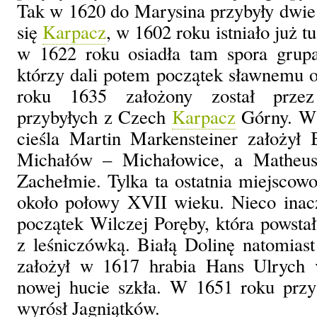
Tak w 1620 do Marysina przybyły dwie 
się
Karpacz
, w 1602 roku istniało już 
w 1622 roku osiadła tam spora grup
którzy dali potem początek sławnemu o
roku 1635 założony został przez
przybyłych z Czech
Karpacz
Górny. W 
cieśla Martin Markensteiner założył 
Michałów – Michałowice, a Matheus
Zachełmie. Tylka ta ostatnia miejscowo
około połowy XVII wieku. Nieco inacz
początek Wilczej Poręby, która powsta
z leśniczówką. Białą Dolinę natomia
założył w 1617 hrabia Hans Ulrych 
nowej hucie szkła. W 1651 roku przy
wyrósł Jagniątków.