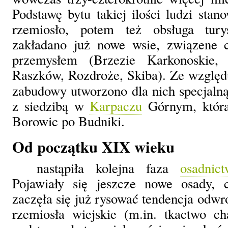
Podstawę bytu takiej ilości ludzi stan
rzemiosło, potem też obsługa tury
zakładano już nowe wsie, związene 
przemysłem (Brzezie Karkonoskie, 
Raszków, Rozdroże, Skiba). Ze względ
zabudowy utworzono dla nich specjal
z siedzibą w
Karpaczu
Górnym, która
Borowic po Budniki.
Od początku XIX wieku
nastąpiła kolejna faza
osadnict
Pojawiały się jeszcze nowe osady, 
zaczęła się już rysować tendencja odwr
rzemiosła wiejskie (m.in. tkactwo ch