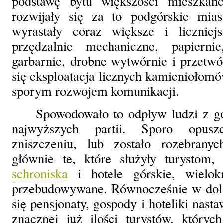
podstawę bytu większości mieszka
rozwijały się za to podgórskie mia
wyrastały coraz większe i liczniejs
przędzalnie mechaniczne, papierni
garbarnie, drobne wytwórnie i przetwó
się eksploatacja licznych kamieniołomó
sporym rozwojem komunikacji.
Spowodowało to odpływ ludzi z gó
najwyższych partii. Sporo opusz
zniszczeniu, lub zostało rozebrany
głównie te, które służyły turystom, 
schroniska
i hotele górskie, wielok
przebudowywane. Równocześnie w doli
się pensjonaty, gospody i hoteliki nas
znacznej już ilości turystów, który