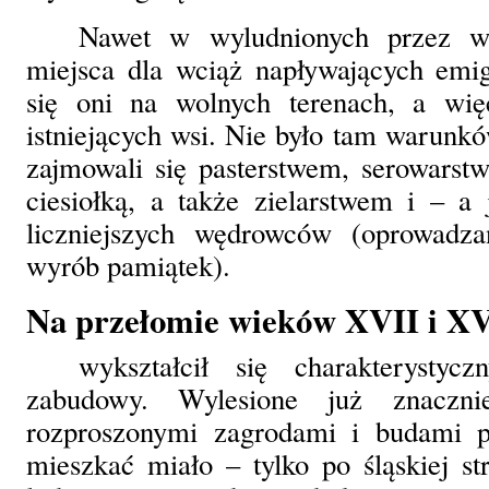
Nawet w wyludnionych przez wo
miejsca dla wciąż napływających emigr
się oni na wolnych terenach, a wi
istniejących wsi. Nie było tam warunkó
zajmowali się pasterstwem, serowars
ciesiołką, a także zielarstwem i – a
liczniejszych wędrowców (oprowadza
wyrób pamiątek).
Na przełomie wieków XVII i XV
wykształcił się charakterysty
zabudowy. Wylesione już znaczni
rozproszonymi zagrodami i budami p
mieszkać miało – tylko po śląskiej s