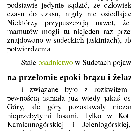
podstawie jedynie sądzić, że człowie
czasu do czasu, nigdy nie osiedlając
Niektórzy przypuszczają nawet, ż
mamutów mogli tu niejeden raz prze
znajdowano w sudeckich jaskiniach), al
potwierdzenia.
Stałe
osadnictwo
w Sudetach pojawi
na przełomie epoki brązu i żela
i związane było z rozkwitem k
pewnością istniała już wtedy jakaś os
Góry, ale góry pozostawały niezam
nieprzebytymi lasami. Tylko w Kotl
Kamiennogórskiej i Jeleniogórsk