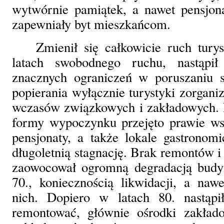
wytwórnie pamiątek, a nawet pensjonat
zapewniały byt mieszkańcom.
Zmienił się całkowicie ruch tury
latach swobodnego ruchu, nastąpił 
znacznych ograniczeń w poruszaniu 
popierania wyłącznie turystyki zorganiz
wczasów związkowych i zakładowych. D
formy wypoczynku przejęto prawie wsz
pensjonaty, a także lokale gastronom
długoletnią stagnację. Brak remontów i
zaowocował ogromną degradacją budy
70., koniecznością likwidacji, a naw
nich. Dopiero w latach 80. nastąpi
remontować, głównie ośrodki zakład