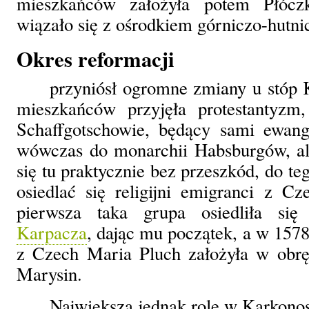
mieszkańców założyła potem Płóczk
wiązało się z ośrodkiem górniczo-hut
Okres reformacji
przyniósł ogromne zmiany u stóp 
mieszkańców przyjęła protestantyzm
Schaffgotschowie, będący sami ewange
wówczas do monarchii Habsburgów, ale
się tu praktycznie bez przeszkód, do teg
osiedlać się religijni emigranci z C
pierwsza taka grupa osiedliła si
Karpacza
, dając mu początek, a w 157
z Czech Maria Pluch założyła w obr
Marysin.
Największą jednak rolę w Karkono