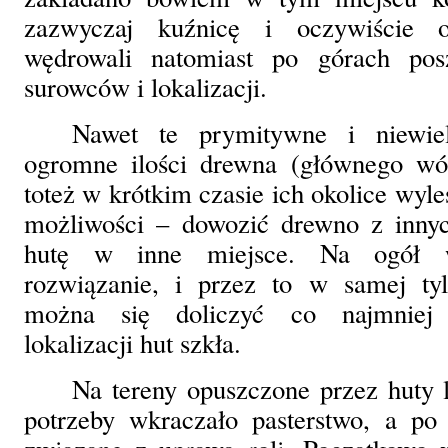
zazwyczaj kuźnicę i oczywiście o
wędrowali natomiast po górach pos
surowców i lokalizacji.
Nawet te prymitywne i niewiel
ogromne ilości drewna (głównego wów
toteż w krótkim czasie ich okolice wyl
możliwości – dowozić drewno z innych
hutę w inne miejsce. Na ogół w
rozwiązanie, i przez to w samej ty
można się doliczyć co najmniej 
lokalizacji hut szkła.
Na tereny opuszczone przez huty 
potrzeby wkraczało pasterstwo, a po