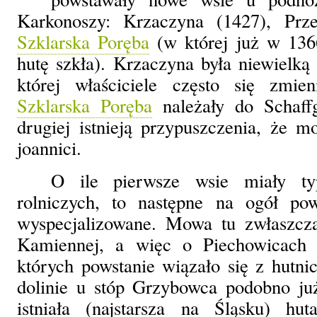
Karkonoszy: Krzaczyna (1427), Prze
Szklarska Poręba
(w której już w 13
hutę szkła). Krzaczyna była niewielką 
której właściciele często się zmien
Szklarska Poręba
należały do Schaffg
drugiej istnieją przypuszczenia, że mo
joannici.
O ile pierwsze wsie miały ty
rolniczych, to następne na ogół pow
wyspecjalizowane. Mowa tu zwłaszcz
Kamiennej, a więc o Piechowicach
których powstanie wiązało się z hutn
dolinie u stóp Grzybowca podobno j
istniała (najstarsza na Śląsku) hut