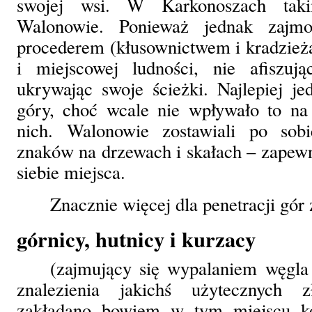
swojej wsi. W Karkonoszach taki
Walonowie. Ponieważ jednak zajmo
procederem (kłusownictwem i kradzieżam
i miejscowej ludności, nie afiszuj
ukrywając swoje ścieżki. Najlepiej j
góry, choć wcale nie wpływało to na
nich. Walonowie zostawiali po sobi
znaków na drzewach i skałach – zapew
siebie miejsca.
Znacznie więcej dla penetracji gór 
górnicy, hutnicy i kurzacy
(zajmujący się wypalaniem węgla
znalezienia jakichś użytecznych 
zakładano bowiem w tym miejscu kop