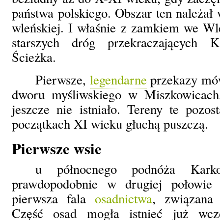
państwa polskiego. Obszar ten należał 
wleńskiej. I właśnie z zamkiem we Wle
starszych dróg przekraczających 
Ścieżka.
Pierwsze,
legendarne
przekazy mówi
dworu myśliwskiego w Miszkowicach,
jeszcze nie istniało. Tereny te pozo
początkach XI wieku głuchą puszczą.
Pierwsze wsie
u północnego podnóża Karko
prawdopodobnie w drugiej połowie
pierwsza fala
osadnictwa
, związana 
Część osad mogła istnieć już wcze