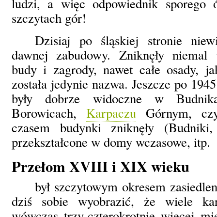
ludzi, a więc odpowiednik sporego 
szczytach gór!
Dzisiaj po śląskiej stronie niew
dawnej zabudowy. Zniknęły niemal w
budy i zagrody, nawet całe osady, ja
została jedynie nazwa. Jeszcze po 1945 
były dobrze widoczne w Budnik
Borowicach,
Karpaczu
Górnym, czy 
czasem budynki zniknęły (Budniki, 
przekształcone w domy wczasowe, itp.
Przełom XVIII i XIX wieku
był szczytowym okresem zasiedlen
dziś sobie wyobrazić, że wiele ka
wówczas trzy-czterokrotnie więcej mie