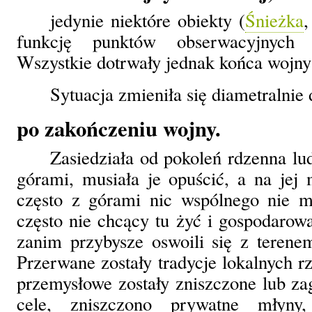
jedynie niektóre obiekty (
Śnieżka
,
funkcję punktów obserwacyjnych 
Wszystkie dotrwały jednak końca wojny
Sytuacja zmieniła się diametralnie 
po zakończeniu wojny.
Zasiedziała od pokoleń rdzenna lu
górami, musiała je opuścić, a na jej m
często z górami nic wspólnego nie ma
często nie chcący tu żyć i gospodarowa
zanim przybysze oswoili się z terenem
Przerwane zostały tradycje lokalnych r
przemysłowe zostały zniszczone lub z
cele, zniszczono prywatne młyny,