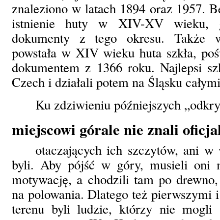
znaleziono w latach 1894 oraz 1957. Be
istnienie huty w XIV-XV wieku, g
dokumenty z tego okresu. Takż
powstała w XIV wieku huta szkła, pośw
dokumentem z 1366 roku. Najlepsi szk
Czech i działali potem na Śląsku całym
Ku zdziwieniu późniejszych „odk
miejscowi górale nie znali oficj
otaczających ich szczytów, ani w 
byli. Aby pójść w góry, musieli on
motywację, a chodzili tam po drewno, 
na polowania. Dlatego też pierwszymi 
terenu byli ludzie, którzy nie mogli