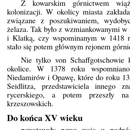
Z kowarskim górnictwem wiąż
kolonizacji. W okolicy miasta zakład
związane z poszukiwaniem, wydoby
żelaza. Tak było z wzmiankowanymi w 
i Klatką, czy wspominanym w 1418 r
stało się potem głównym rejonem górn
Nie tylko von Schaffgotschowie k
okolice. W 1378 roku wspomniano 
Niedamirów i Opawę, które do roku 13
Seidlitza, przedstawiciela innego z
rycerskiego, a potem przeszły na
krzeszowskich.
Do końca XV wieku
powstawały nowe wsie u podnóż