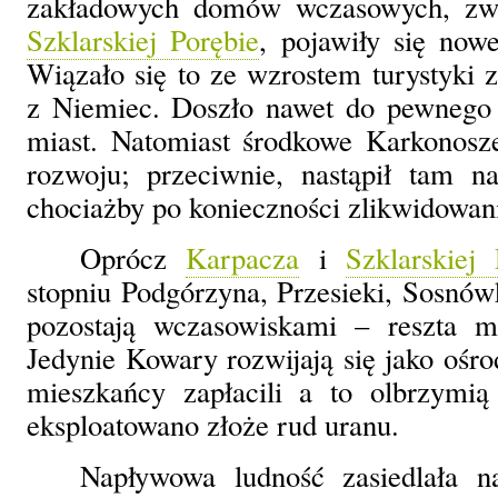
zakładowych domów wczasowych, z
Szklarskiej Porębie
, pojawiły się now
Wiązało się to ze wzrostem turystyki z
z Niemiec. Doszło nawet do pewnego 
miast. Natomiast środkowe Karkonosze
rozwoju; przeciwnie, nastąpił tam n
chociażby po konieczności zlikwidowani
Oprócz
Karpacza
i
Szklarskiej
stopniu Podgórzyna, Przesieki, Sosnówk
pozostają wczasowiskami – reszta m
Jedynie Kowary rozwijają się jako ośr
mieszkańcy zapłacili a to olbrzymi
eksploatowano złoże rud uranu.
Napływowa ludność zasiedlała naj