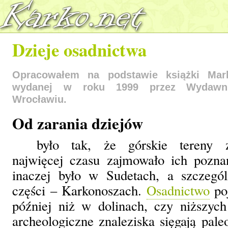
Dzieje osadnictwa
Opracowałem na podstawie książki Mark
wydanej w roku 1999 przez Wydawni
Wrocławiu.
Od zarania dziejów
było tak, że górskie tereny za
najwięcej czasu zajmowało ich pozna
inaczej było w Sudetach, a szczegó
części – Karkonoszach.
Osadnictwo
poj
później niż w dolinach, czy niższy
archeologiczne znaleziska sięgają pale