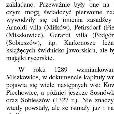
zakładano. Przeważnie były one na 
czym mogą świadczyć pierwotne nazw
wywodziły się od imienia zasadźcy 
Arnoldi villa (Miłków), Petirsdorf (Pi
(Miszkowice), Gerardi villa (Podgó
(Sobieszów), itp. Karkonosze le
książęcych świdnicko-jaworskich, ale b
majątki rycerskie.
W roku 1289 wzmiankowan
Miszkowice, w dokumencie kapituły wr
pojawia się wiele następnych wsi: Ko
Piechowice, a później jeszcze Sosnówk
oraz Sobieszów (1327 r.). Nie znaczy
wtedy powstały, ale że istniały już i 