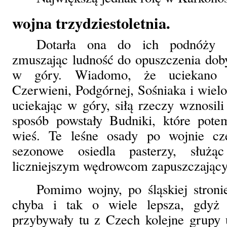
wojna trzydziestoletnia.
Dotarła ona do ich podnóży s
zmuszając ludność do opuszczenia doby
w góry. Wiadomo, że uciekano d
Czerwieni, Podgórnej, Sośniaka i wiel
uciekając w góry, siłą rzeczy wznosili
sposób powstały Budniki, które potem
wieś. Te leśne osady po wojnie czę
sezonowe osiedla pasterzy, służą
liczniejszym wędrowcom zapuszczający
Pomimo wojny, po śląskiej stroni
chyba i tak o wiele lepsza, gdyż 
przybywały tu z Czech kolejne grupy 