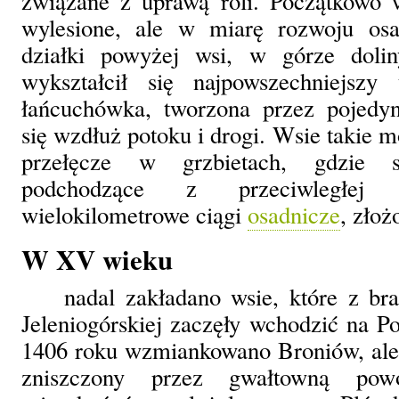
związane z uprawą roli. Początkowo 
wylesione, ale w miarę rozwoju os
działki powyżej wsi, w górze doli
wykształcił się najpowszechniejszy
łańcuchówka, tworzona przez pojedy
się wzdłuż potoku i drogi. Wsie takie m
przełęcze w grzbietach, gdzie s
podchodzące z przeciwległej s
wielokilometrowe ciągi
osadnicze
, złoż
W XV wieku
nadal zakładano wsie, które z br
Jeleniogórskiej zaczęły wchodzić na 
1406 roku wzmiankowano Broniów, ale 
zniszczony przez gwałtowną po