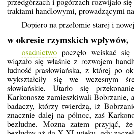
przedgórzach i pogórzach rozwijało si
traktami handlowymi, prowadzącymi na 
Dopiero na przełomie starej i nowej
w okresie rzymskich wpływów,
osadnictwo
poczęło wciskać się 
wiązało się właśnie z rozwojem handlu
ludność prasłowiańska, z której po o
wykształciły się we wczesnym śre
słowiańskie. Utarło się przekona
Karkonosze zamieszkiwali Bobrzanie, al
badaczy, którzy twierdzą, iż Bobrzani
znacznie dalej na północ, zaś Karkon
bezludne. Można zatem przyjąć, że
bezludny aż do X-XI wieku, gdy zaczęły