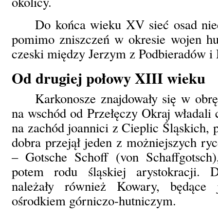
okolicy.
Do końca wieku XV sieć osad niec
pomimo zniszczeń w okresie wojen hus
czeski między Jerzym z Podbieradów 
Od drugiej połowy XIII wieku
Karkonosze znajdowały się w obrę
na wschód od Przełęczy Okraj władali c
na zachód joannici z Cieplic Śląskich,
dobra przejął jeden z możniejszych ry
– Gotsche Schoff (von Schaffgotsch),
potem rodu śląskiej arystokracji. 
należały również Kowary, będące
ośrodkiem górniczo-hutniczym.