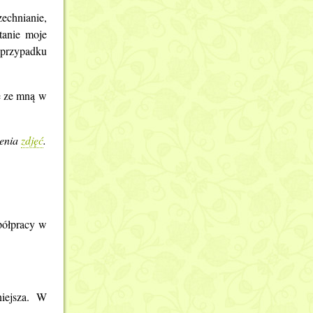
Okolice Szrenicy
echnianie,
Okolice wodospadów Szklarki i Kamieńczyka
tanie moje
 przypadku
ę ze mną w
zenia
zdjęć
.
półpracy w
niejsza. W