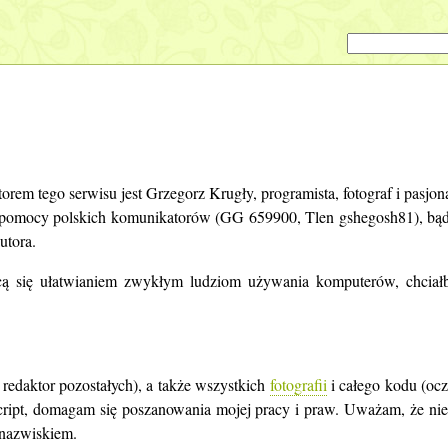
orem tego serwisu jest Grzegorz Krugły, programista, fotograf i pasjon
 pomocy polskich komunikatorów (GG 659900, Tlen gshegosh81), bąd
utora.
ącą się ułatwianiem zwykłym ludziom używania komputerów, chciał
 redaktor pozostałych), a także wszystkich
fotografii
i całego kodu (ocz
ipt, domagam się poszanowania mojej pracy i praw. Uważam, że nie
 nazwiskiem.