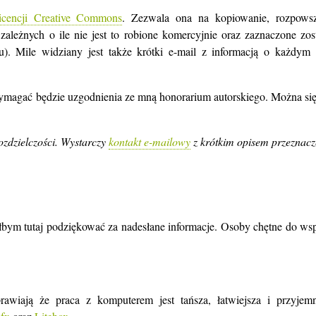
licencji Creative Commons
. Zezwala ona na kopiowanie, rozpowsz
ależnych o ile nie jest to robione komercyjnie oraz zaznaczone zos
u). Mile widziany jest także krótki e-mail z informacją o każdym
wymagać będzie uzgodnienia ze mną honorarium autorskiego. Można si
ozdzielczości. Wystarczy
kontakt e-mailowy
z krótkim opisem przeznac
łbym tutaj podziękować za nadesłane informacje. Osoby chętne do ws
rawiają że praca z komputerem jest tańsza, łatwiejsza i przyjem