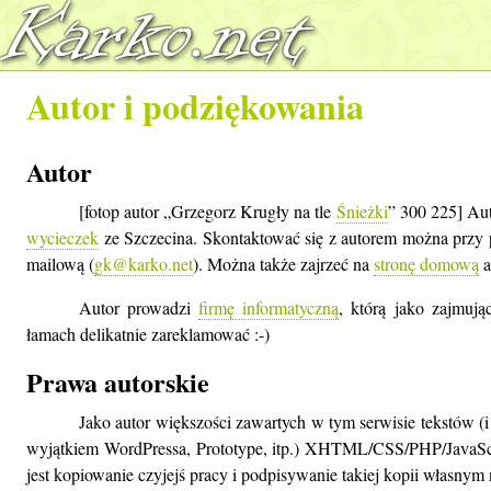
Autor i podziękowania
Autor
[fotop autor „Grzegorz Krugły na tle
Śnieżki
” 300 225] Aut
wycieczek
ze Szczecina. Skontaktować się z autorem można przy
mailową (
gk@karko.net
). Można także zajrzeć na
stronę domową
a
Autor prowadzi
firmę informatyczną
, którą jako zajmuj
łamach delikatnie zareklamować :-)
Prawa autorskie
Jako autor większości zawartych w tym serwisie tekstów (i
wyjątkiem WordPressa, Prototype, itp.) XHTML/CSS/PHP/JavaScr
jest kopiowanie czyjejś pracy i podpisywanie takiej kopii własnym