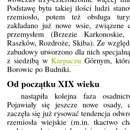
Podstawę bytu takiej ilości ludzi stan
rzemiosło, potem też obsługa tury
zakładano już nowe wsie, związene 
przemysłem (Brzezie Karkonoskie, 
Raszków, Rozdroże, Skiba). Ze względ
zabudowy utworzono dla nich specjal
z siedzibą w
Karpaczu
Górnym, która
Borowic po Budniki.
Od początku XIX wieku
nastąpiła kolejna faza osadni
Pojawiały się jeszcze nowe osady, 
zaczęła się już rysować tendencja odwr
rzemiosła wiejskie (m.in. tkactwo ch