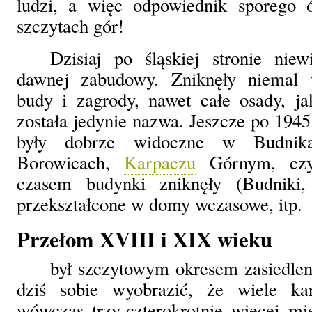
ludzi, a więc odpowiednik sporego 
szczytach gór!
Dzisiaj po śląskiej stronie niew
dawnej zabudowy. Zniknęły niemal w
budy i zagrody, nawet całe osady, ja
została jedynie nazwa. Jeszcze po 1945 
były dobrze widoczne w Budnik
Borowicach,
Karpaczu
Górnym, czy 
czasem budynki zniknęły (Budniki, 
przekształcone w domy wczasowe, itp.
Przełom XVIII i XIX wieku
był szczytowym okresem zasiedlen
dziś sobie wyobrazić, że wiele ka
wówczas trzy-czterokrotnie więcej mie