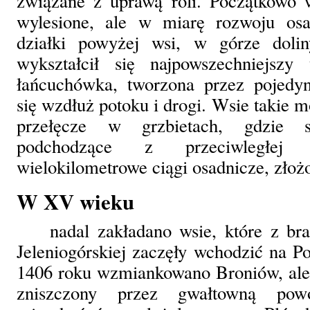
związane z uprawą roli. Początkowo 
wylesione, ale w miarę rozwoju os
działki powyżej wsi, w górze doli
wykształcił się najpowszechniejszy
łańcuchówka, tworzona przez pojedy
się wzdłuż potoku i drogi. Wsie takie m
przełęcze w grzbietach, gdzie s
podchodzące z przeciwległej s
wielokilometrowe ciągi osadnicze, złoż
W XV wieku
nadal zakładano wsie, które z br
Jeleniogórskiej zaczęły wchodzić na 
1406 roku wzmiankowano Broniów, ale 
zniszczony przez gwałtowną po