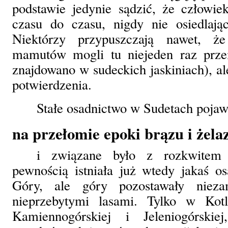
podstawie jedynie sądzić, że człowie
czasu do czasu, nigdy nie osiedlając
Niektórzy przypuszczają nawet, ż
mamutów mogli tu niejeden raz prze
znajdowano w sudeckich jaskiniach), al
potwierdzenia.
Stałe osadnictwo w Sudetach pojawi
na przełomie epoki brązu i żela
i związane było z rozkwitem k
pewnością istniała już wtedy jakaś os
Góry, ale góry pozostawały niezam
nieprzebytymi lasami. Tylko w Kotl
Kamiennogórskiej i Jeleniogórsk