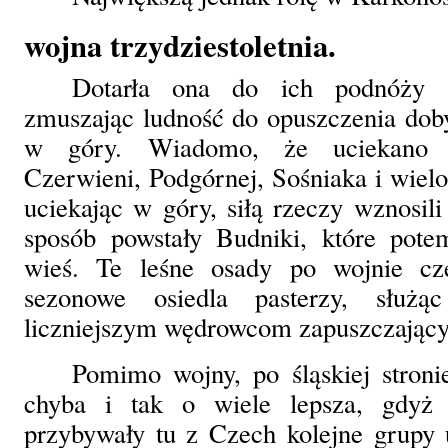
wojna trzydziestoletnia.
Dotarła ona do ich podnóży s
zmuszając ludność do opuszczenia doby
w góry. Wiadomo, że uciekano d
Czerwieni, Podgórnej, Sośniaka i wiel
uciekając w góry, siłą rzeczy wznosili
sposób powstały Budniki, które potem
wieś. Te leśne osady po wojnie czę
sezonowe osiedla pasterzy, służą
liczniejszym wędrowcom zapuszczający
Pomimo wojny, po śląskiej stroni
chyba i tak o wiele lepsza, gdyż 
przybywały tu z Czech kolejne grupy 