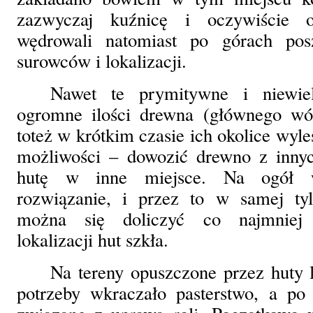
zazwyczaj kuźnicę i oczywiście o
wędrowali natomiast po górach pos
surowców i lokalizacji.
Nawet te prymitywne i niewiel
ogromne ilości drewna (głównego wów
toteż w krótkim czasie ich okolice wyl
możliwości – dowozić drewno z innych
hutę w inne miejsce. Na ogół w
rozwiązanie, i przez to w samej ty
można się doliczyć co najmniej 
lokalizacji hut szkła.
Na tereny opuszczone przez huty 
potrzeby wkraczało pasterstwo, a po 