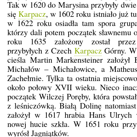
Tak w 1620 do Marysina przybyły dwie 
się
Karpacz
, w 1602 roku istniało już 
w 1622 roku osiadła tam spora grup
którzy dali potem początek sławnemu o
roku 1635 założony został przez
przybyłych z Czech
Karpacz
Górny. W 
cieśla Martin Markensteiner założył 
Michałów – Michałowice, a Matheus
Zachełmie. Tylka ta ostatnia miejscowo
około połowy XVII wieku. Nieco inacz
początek Wilczej Poręby, która powsta
z leśniczówką. Białą Dolinę natomia
założył w 1617 hrabia Hans Ulrych 
nowej hucie szkła. W 1651 roku przy
wyrósł Jagniątków.