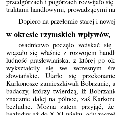
przedgórzach i pogórzach rozwijało się
traktami handlowymi, prowadzącymi na 
Dopiero na przełomie starej i nowej
w okresie rzymskich wpływów,
osadnictwo poczęło wciskać się
wiązało się właśnie z rozwojem handlu
ludność prasłowiańska, z której po o
wykształciły się we wczesnym śre
słowiańskie. Utarło się przekona
Karkonosze zamieszkiwali Bobrzanie, al
badaczy, którzy twierdzą, iż Bobrzani
znacznie dalej na północ, zaś Karkon
bezludne. Można zatem przyjąć, że
bezludny aż do X-XI wieku, gdy zaczęły