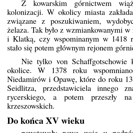
Z kowarskim górnictwem wiąż
kolonizacji. W okolicy miasta zakład
związane z poszukiwaniem, wydoby
żelaza. Tak było z wzmiankowanymi w 
i Klatką, czy wspominanym w 1418 r
stało się potem głównym rejonem górn
Nie tylko von Schaffgotschowie k
okolice. W 1378 roku wspomniano 
Niedamirów i Opawę, które do roku 13
Seidlitza, przedstawiciela innego z
rycerskiego, a potem przeszły na
krzeszowskich.
Do końca XV wieku
powstawały nowe wsie u podnóż