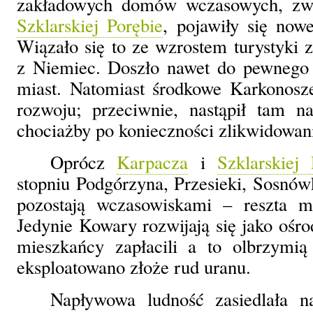
zakładowych domów wczasowych, z
Szklarskiej Porębie
, pojawiły się now
Wiązało się to ze wzrostem turystyki z
z Niemiec. Doszło nawet do pewnego 
miast. Natomiast środkowe Karkonosze
rozwoju; przeciwnie, nastąpił tam n
chociażby po konieczności zlikwidowani
Oprócz
Karpacza
i
Szklarskiej
stopniu Podgórzyna, Przesieki, Sosnówk
pozostają wczasowiskami – reszta m
Jedynie Kowary rozwijają się jako ośr
mieszkańcy zapłacili a to olbrzymi
eksploatowano złoże rud uranu.
Napływowa ludność zasiedlała naj