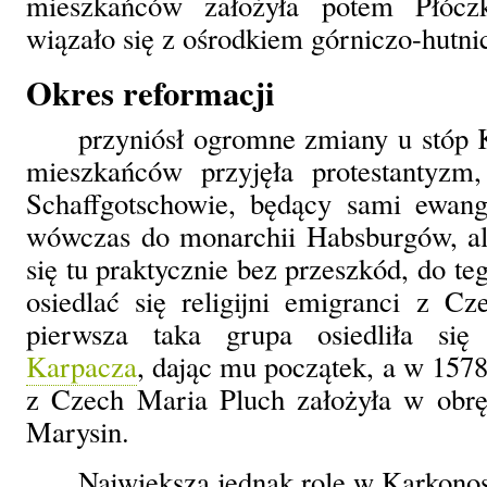
mieszkańców założyła potem Płóczk
wiązało się z ośrodkiem górniczo-hut
Okres reformacji
przyniósł ogromne zmiany u stóp 
mieszkańców przyjęła protestantyzm
Schaffgotschowie, będący sami ewange
wówczas do monarchii Habsburgów, ale
się tu praktycznie bez przeszkód, do teg
osiedlać się religijni emigranci z C
pierwsza taka grupa osiedliła si
Karpacza
, dając mu początek, a w 157
z Czech Maria Pluch założyła w obr
Marysin.
Największą jednak rolę w Karkono