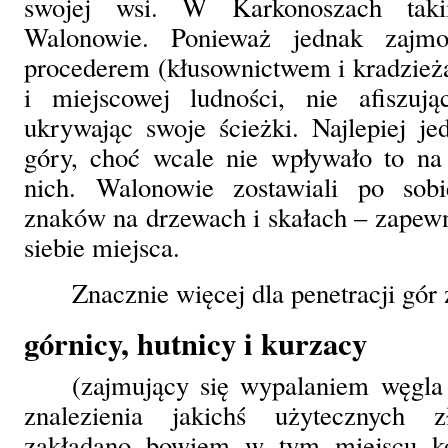
swojej wsi. W Karkonoszach taki
Walonowie. Ponieważ jednak zajmo
procederem (kłusownictwem i kradzieżam
i miejscowej ludności, nie afiszuj
ukrywając swoje ścieżki. Najlepiej j
góry, choć wcale nie wpływało to na
nich. Walonowie zostawiali po sobi
znaków na drzewach i skałach – zapew
siebie miejsca.
Znacznie więcej dla penetracji gór 
górnicy, hutnicy i kurzacy
(zajmujący się wypalaniem węgla
znalezienia jakichś użytecznych 
zakładano bowiem w tym miejscu kop