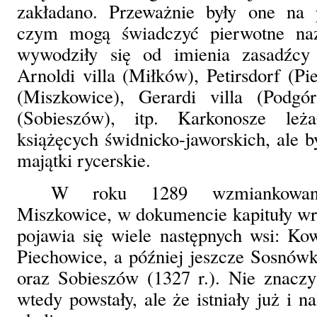
zakładano. Przeważnie były one na 
czym mogą świadczyć pierwotne nazw
wywodziły się od imienia zasadźcy 
Arnoldi villa (Miłków), Petirsdorf (Pi
(Miszkowice), Gerardi villa (Podgó
(Sobieszów), itp. Karkonosze le
książęcych świdnicko-jaworskich, ale b
majątki rycerskie.
W roku 1289 wzmiankowan
Miszkowice, w dokumencie kapituły wr
pojawia się wiele następnych wsi: Ko
Piechowice, a później jeszcze Sosnówk
oraz Sobieszów (1327 r.). Nie znaczy
wtedy powstały, ale że istniały już i 