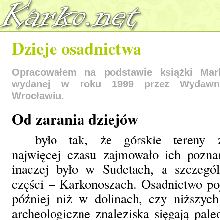
Dzieje osadnictwa
Opracowałem na podstawie książki Mark
wydanej w roku 1999 przez Wydawni
Wrocławiu.
Od zarania dziejów
było tak, że górskie tereny za
najwięcej czasu zajmowało ich pozna
inaczej było w Sudetach, a szczegó
części – Karkonoszach. Osadnictwo poja
później niż w dolinach, czy niższy
archeologiczne znaleziska sięgają pale