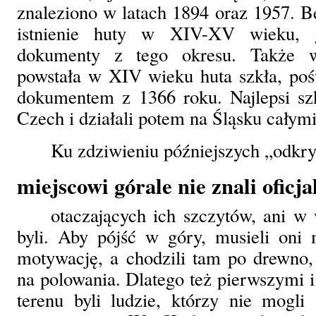
znaleziono w latach 1894 oraz 1957. Be
istnienie huty w XIV-XV wieku, g
dokumenty z tego okresu. Takż
powstała w XIV wieku huta szkła, pośw
dokumentem z 1366 roku. Najlepsi szk
Czech i działali potem na Śląsku całym
Ku zdziwieniu późniejszych „odk
miejscowi górale nie znali oficj
otaczających ich szczytów, ani w 
byli. Aby pójść w góry, musieli on
motywację, a chodzili tam po drewno, 
na polowania. Dlatego też pierwszymi 
terenu byli ludzie, którzy nie mogli