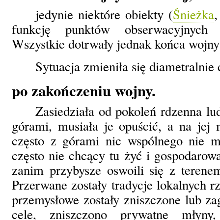
jedynie niektóre obiekty (
Śnieżka
,
funkcję punktów obserwacyjnych 
Wszystkie dotrwały jednak końca wojny
Sytuacja zmieniła się diametralnie 
po zakończeniu wojny.
Zasiedziała od pokoleń rdzenna lu
górami, musiała je opuścić, a na jej m
często z górami nic wspólnego nie ma
często nie chcący tu żyć i gospodarowa
zanim przybysze oswoili się z terenem
Przerwane zostały tradycje lokalnych r
przemysłowe zostały zniszczone lub z
cele, zniszczono prywatne młyny,