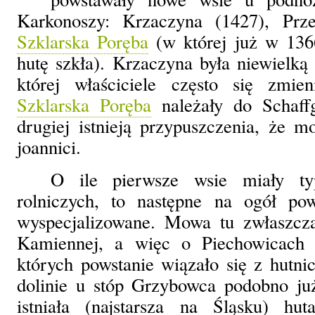
Karkonoszy: Krzaczyna (1427), Prze
Szklarska Poręba
(w której już w 13
hutę szkła). Krzaczyna była niewielką 
której właściciele często się zmien
Szklarska Poręba
należały do Schaffg
drugiej istnieją przypuszczenia, że mo
joannici.
O ile pierwsze wsie miały ty
rolniczych, to następne na ogół pow
wyspecjalizowane. Mowa tu zwłaszcz
Kamiennej, a więc o Piechowicach
których powstanie wiązało się z hutn
dolinie u stóp Grzybowca podobno j
istniała (najstarsza na Śląsku) hut