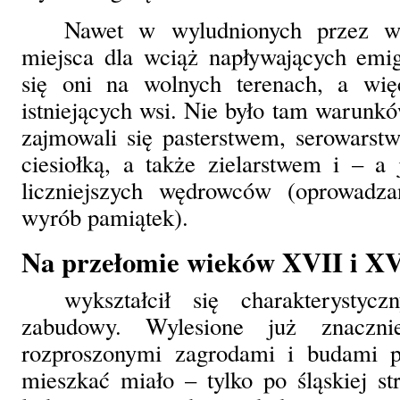
Nawet w wyludnionych przez wo
miejsca dla wciąż napływających emigr
się oni na wolnych terenach, a wi
istniejących wsi. Nie było tam warunkó
zajmowali się pasterstwem, serowars
ciesiołką, a także zielarstwem i – a
liczniejszych wędrowców (oprowadza
wyrób pamiątek).
Na przełomie wieków XVII i XV
wykształcił się charakterystyc
zabudowy. Wylesione już znaczni
rozproszonymi zagrodami i budami p
mieszkać miało – tylko po śląskiej s