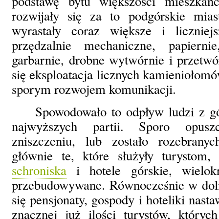
podstawę bytu większości mieszka
rozwijały się za to podgórskie mia
wyrastały coraz większe i liczniejs
przędzalnie mechaniczne, papierni
garbarnie, drobne wytwórnie i przetwó
się eksploatacja licznych kamieniołomó
sporym rozwojem komunikacji.
Spowodowało to odpływ ludzi z gó
najwyższych partii. Sporo opusz
zniszczeniu, lub zostało rozebrany
głównie te, które służyły turystom, 
schroniska
i hotele górskie, wielok
przebudowywane. Równocześnie w doli
się pensjonaty, gospody i hoteliki nas
znacznej już ilości turystów, który