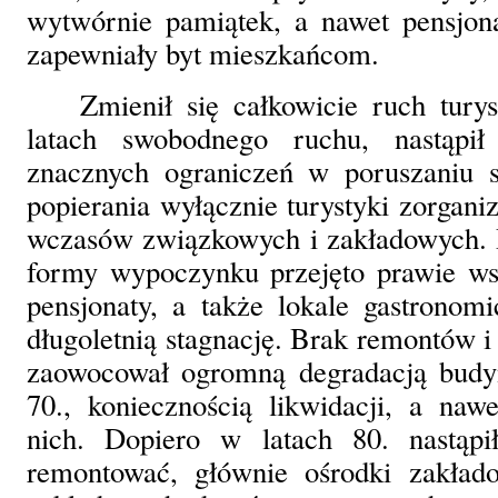
wytwórnie pamiątek, a nawet pensjonat
zapewniały byt mieszkańcom.
Zmienił się całkowicie ruch tury
latach swobodnego ruchu, nastąpił 
znacznych ograniczeń w poruszaniu 
popierania wyłącznie turystyki zorganiz
wczasów związkowych i zakładowych. D
formy wypoczynku przejęto prawie wsz
pensjonaty, a także lokale gastronom
długoletnią stagnację. Brak remontów i
zaowocował ogromną degradacją budy
70., koniecznością likwidacji, a naw
nich. Dopiero w latach 80. nastąpi
remontować, głównie ośrodki zakład