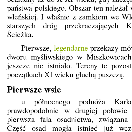
państwa polskiego. Obszar ten należał 
wleńskiej. I właśnie z zamkiem we Wle
starszych dróg przekraczających 
Ścieżka.
Pierwsze,
legendarne
przekazy mówi
dworu myśliwskiego w Miszkowicach,
jeszcze nie istniało. Tereny te pozo
początkach XI wieku głuchą puszczą.
Pierwsze wsie
u północnego podnóża Karko
prawdopodobnie w drugiej połowie
pierwsza fala osadnictwa, związana 
Część osad mogła istnieć już wcze