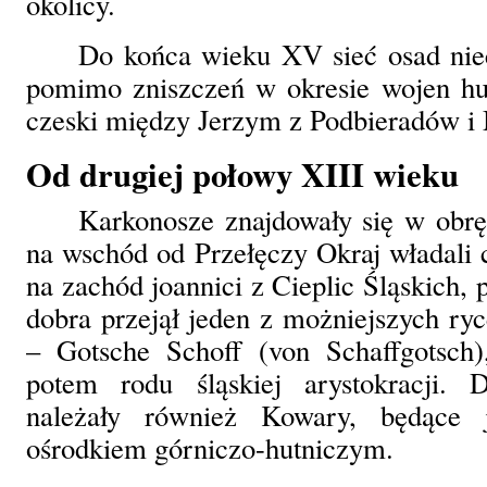
okolicy.
Do końca wieku XV sieć osad niec
pomimo zniszczeń w okresie wojen hus
czeski między Jerzym z Podbieradów 
Od drugiej połowy XIII wieku
Karkonosze znajdowały się w obrę
na wschód od Przełęczy Okraj władali c
na zachód joannici z Cieplic Śląskich,
dobra przejął jeden z możniejszych ry
– Gotsche Schoff (von Schaffgotsch),
potem rodu śląskiej arystokracji. 
należały również Kowary, będące
ośrodkiem górniczo-hutniczym.