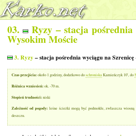
03.
Ryzy
– stacja pośrednia
Wysokim Moście
3. Ryzy
– stacja pośrednia wyciągu na Szrenicę
Czas przejścia:
około 1 godziny, dodatkowo do
schroniska
Kamieńczyk 10′, do
Różnica wzniesień:
ok. -70 m.
Stopień trudności:
niski
Zależność od pogody:
leśne ścieżki mogą być podmokłe, zwłaszcza wiosną i 
deszczu.