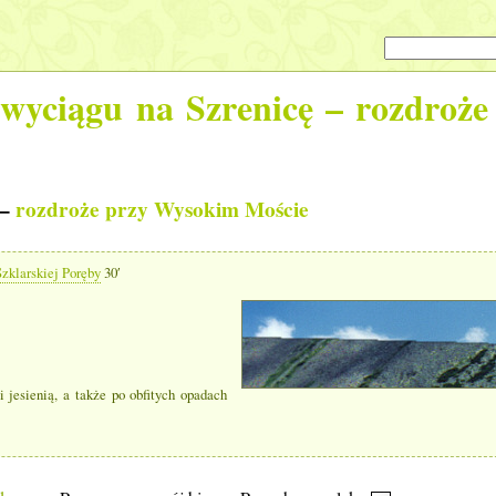
 wyciągu na Szrenicę –
rozdroże
 –
rozdroże przy Wysokim Moście
Szklarskiej Poręby
30′
jesienią, a także po obfitych opadach