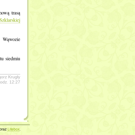
Okolice Szrenicy
Okolice wodospadów Szklarki i Kamieńczyka
mową trasą
Szklarskiej
w Wąwozie
tu siedmiu
orz Krugły
godz. 12:27
oraz
Litebox
.