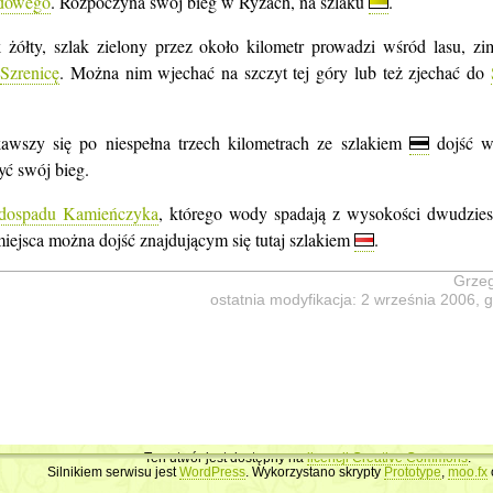
odowego
. Rozpoczyna swój bieg w Ryzach, na szlaku
.
żółty, szlak zielony przez około kilometr prowadzi wśród lasu, zi
a
Szrenicę
. Można nim wjechać na szczyt tej góry lub też zjechać do
kawszy się po niespełna trzech kilometrach ze szlakiem
dojść 
ć swój bieg.
dospadu Kamieńczyka
, którego wody spadają z wysokości dwudzies
miejsca można dojść znajdującym się tutaj szlakiem
.
Grzeg
ostatnia modyfikacja: 2 września 2006, 
Ten utwór jest dostępny na
licencji Creative Commons
.
Silnikiem serwisu jest
WordPress
. Wykorzystano skrypty
Prototype
,
moo.fx
m