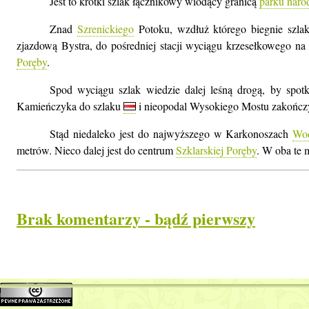
Jest to krótki szlak łącznikowy wiodący granicą
parku nar
Znad
Szrenickiego
Potoku, wzdłuż którego biegnie szlak 
zjazdową Bystra, do pośredniej stacji wyciągu krzesełkowego n
Poręby
.
Spod wyciągu szlak wiedzie dalej leśną drogą, by spot
Kamieńczyka do szlaku
i nieopodal Wysokiego Mostu zakończy
Stąd niedaleko jest do najwyższego w Karkonoszach
Wo
metrów. Nieco dalej jest do centrum
Szklarskiej Poręby
. W oba te 
Brak komentarzy - bądź pierwszy
Dodaj swój komentarz
Imię lub pseudoni