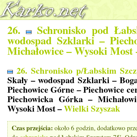
26.
Schronisko pod Łab
wodospad Szklarki – Piech
Michałowice – Wysoki Most
26. Schronisko p/Łabskim Szc
Skały – wodospad Szklarki – Boga
Piechowice Górne – Piechowice ce
Piechowicka Górka – Michałowi
Wysoki Most –
Wielki Szyszak
Czas przejścia:
około 6 godzin, dodatkowo prze
do
schroniska
pod Łabskim Szczytem 75′, Odro