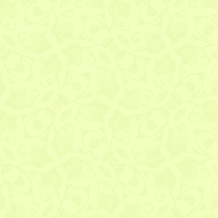
E-mail (nigdy nie j
Adres WWW