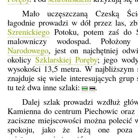
Mało uczęszczaną Czeską Ście
łagodnie prowadzi w dół przez las, zbl
Szrenickiego
Potoku, potem zaś do Sz
malowniczy wodospad. Położo
Narodowego
, jest on najchętniej o
okolicy
Szklarskiej Poręby
; jego wod
wysokości 13,5 metra. W najbliższym 
znajduje się wiele interesujących grup 
tu też dwa inne szlaki:
.
Dalej szlak prowadzi wzdłuż głów
Kamienna do centrum Piechowic oraz 
zaciszne miejscowości można polecić 
spokoju, jako że leżą one poza 