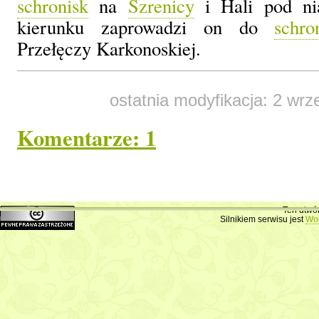
schronisk
na
Szrenicy
i Hali pod ni
kierunku zaprowadzi on do
schro
Przełęczy Karkonoskiej.
ostatnia modyfikacja: 2 wrz
Komentarze: 1
Olympus Slot
napisał(a):
27 lipca 
Hello colleagues, its enorm
Ten utwó
Silnikiem serwisu jest
Wo
educationand fully explained, keep it up 
Dodaj swój komentarz
Imię lub pseudoni