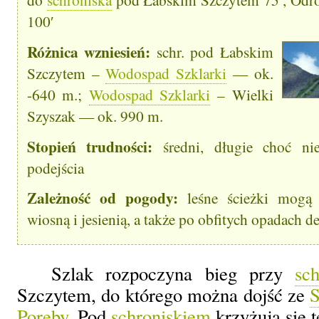
100′
Różnica wzniesień:
schr. pod Łabskim
Szczytem –
Wodospad Szklarki
— ok.
-640 m.;
Wodospad Szklarki
– Wielki
Szyszak — ok. 990 m.
Stopień trudności:
średni, długie choć nie
podejścia
Zależność od pogody:
leśne ścieżki mogą 
wiosną i jesienią, a także po obfitych opadach d
Szlak rozpoczyna bieg przy
sc
Szczytem, do którego można dojść ze
S
Poręby
. Pod
schroniskiem
krzyżują się t