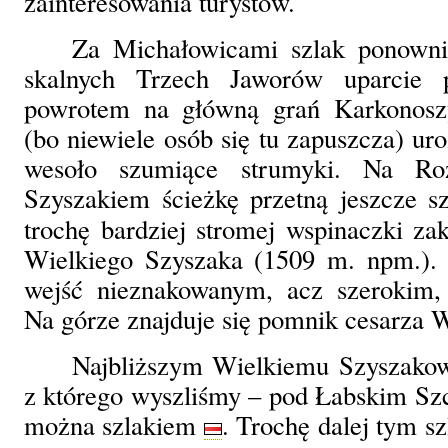
zainteresowania turystów.
Za Michałowicami szlak ponowni
skalnych Trzech Jaworów uparcie 
powrotem na główną grań Karkonos
(bo niewiele osób się tu zapuszcza) uro
wesoło szumiące strumyki. Na Ro
Szyszakiem ścieżkę przetną jeszcze s
trochę bardziej stromej wspinaczki za
Wielkiego Szyszaka (1509 m. npm.).
wejść nieznakowanym, acz szerokim,
Na górze znajduje się pomnik cesarza W
Najbliższym Wielkiemu Szyszako
z którego wyszliśmy – pod Łabskim Sz
można szlakiem
. Trochę dalej tym s