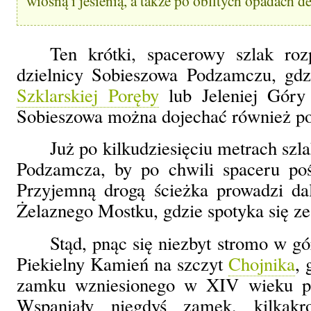
wiosną i jesienią, a także po obfitych opadach d
Ten krótki, spacerowy szlak ro
dzielnicy Sobieszowa Podzamczu, gd
Szklarskiej Poręby
lub Jeleniej Gór
Sobieszowa można dojechać również p
Już po kilkudziesięciu metrach sz
Podzamcza, by po chwili spaceru poś
Przyjemną drogą ścieżka prowadzi da
Żelaznego Mostku, gdzie spotyka się z
Stąd, pnąc się niezbyt stromo w gó
Piekielny Kamień na szczyt
Chojnika
, 
zamku wzniesionego w XIV wieku prz
Wspaniały niegdyś zamek, kilkakr