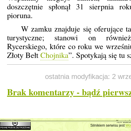
doszczętnie spłonął 31 sierpnia ro
pioruna.
W zamku znajduje się oferujące t
turystyczne; stanowi on równie
Rycerskiego, które co roku we wrześniu
Złoty Bełt
Chojnika
”. Spotykają się tu 
ostatnia modyfikacja: 2 wrz
Brak komentarzy - bądź pierws
Dodaj swój komentarz
Ten utwó
Silnikiem serwisu jest
Wo
Imię lub pseudoni