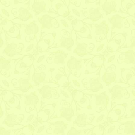
E-mail (nigdy nie j
Adres WWW